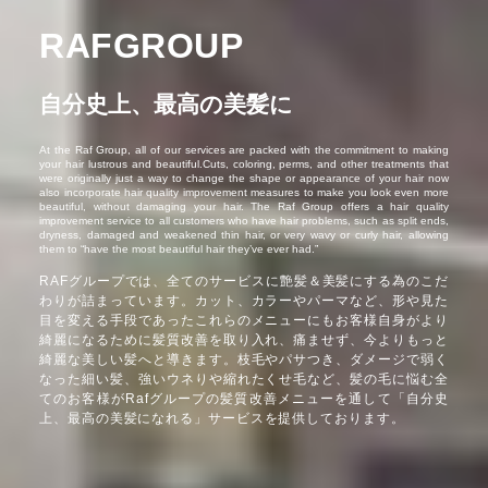
RAFGROUP
自分史上、最高の美髪に
At the Raf Group, all of our services are packed with the commitment to making
your hair lustrous and beautiful.Cuts, coloring, perms, and other treatments that
were originally just a way to change the shape or appearance of your hair now
also incorporate hair quality improvement measures to make you look even more
beautiful, without damaging your hair. The Raf Group offers a hair quality
improvement service to all customers who have hair problems, such as split ends,
dryness, damaged and weakened thin hair, or very wavy or curly hair, allowing
them to “have the most beautiful hair they’ve ever had.”
RAFグループでは、全てのサービスに艶髪＆美髪にする為のこだ
わりが詰まっています。カット、カラーやパーマなど、形や見た
目を変える手段であったこれらのメニューにもお客様自身がより
綺麗になるために髪質改善を取り入れ、痛ませず、今よりもっと
綺麗な美しい髪へと導きます。枝毛やパサつき、ダメージで弱く
なった細い髪、強いウネりや縮れたくせ毛など、髪の毛に悩む全
てのお客様がRafグループの髪質改善メニューを通して「自分史
上、最高の美髪になれる」サービスを提供しております。