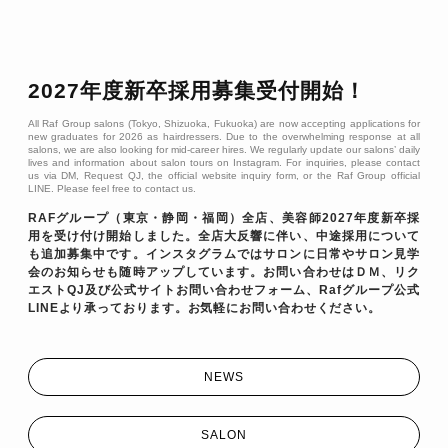
2027年度新卒採用募集受付開始！
All Raf Group salons (Tokyo, Shizuoka, Fukuoka) are now accepting applications for
new graduates for 2026 as hairdressers. Due to the overwhelming response at all
salons, we are also looking for mid-career hires. We regularly update our salons’ daily
lives and information about salon tours on Instagram. For inquiries, please contact
us via DM, Request QJ, the official website inquiry form, or the Raf Group official
LINE. Please feel free to contact us.
RAFグループ（東京・静岡・福岡）全店、美容師2027年度新卒採
用を受け付け開始しました。全店大反響に伴い、中途採用について
も追加募集中です。インスタグラムではサロンに日常やサロン見学
会のお知らせも随時アップしています。お問い合わせはＤＭ、リク
エストQJ及び公式サイトお問い合わせフォーム、Rafグループ公式
LINEより承っております。お気軽にお問い合わせください。
NEWS
SALON